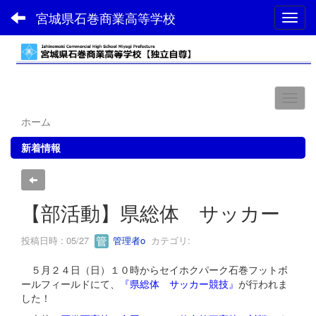
宮城県石巻商業高等学校
Toggl
ホーム
新着情報
【部活動】県総体 サッカー
投稿日時 : 05/27
管理者o
カテゴリ:
５月２４日（日）１０時からセイホクパーク石巻フットボ
ールフィールドにて、
『県総体 サッカー競技』
が行われま
した！