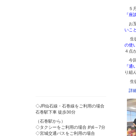
５月
『座
お互
いこ
生徒
の使
４点
今回
『通
り組
生徒
詳
◇JR仙石線・石巻線をご利用の場合
石巻駅下車 徒歩30分
（石巻駅から）
◇タクシーをご利用の場合 約6～7分
◇宮城交通バスをご利用の場合