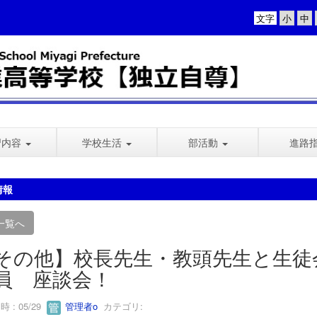
文字
習内容
学校生活
部活動
進路
情報
一覧へ
その他】校長先生・教頭先生と生徒
員 座談会！
 : 05/29
管理者o
カテゴリ: