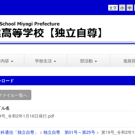
文字
習内容
学校生活
部活動
進路
ンロード
ファイル一覧へ
イル名
9号_令和2年1月16日発行.pdf
業科通信「独立自尊」
>
独立自尊 第01号～第25号
>
第19号_令和2年1月