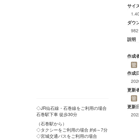
サイ
1.4
ダウ
982
説明
作成
作成
202
更新
更新
◇JR仙石線・石巻線をご利用の場合
石巻駅下車 徒歩30分
202
（石巻駅から）
◇タクシーをご利用の場合 約6～7分
◇宮城交通バスをご利用の場合