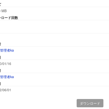
ズ
0 MB
ンロード回数
者
管理者ka
日
0/01/16
者
管理者ka
日
2/06/01
ダウンロード