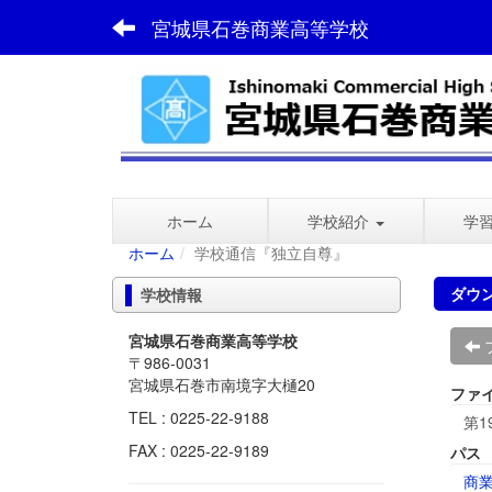
宮城県石巻商業高等学校
ホーム
学校紹介
学
ホーム
学校通信『独立自尊』
ダウ
学校情報
宮城県石巻商業高等学校
〒986-0031
宮城県石巻市南境字大樋20
ファ
TEL : 0225-22-9188
第1
FAX : 0225-22-9189
パス
商