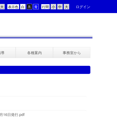
ログイン
表示色
行間
指導
各種案内
事務室から
16日発行.pdf